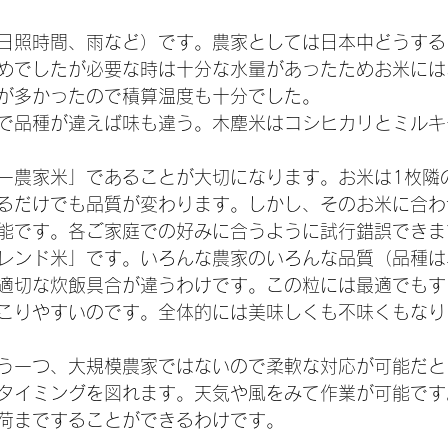
日照時間、雨など）です。農家としては日本中どうする
めでしたが必要な時は十分な水量があったためお米には
が多かったので積算温度も十分でした。
で品種が違えば味も違う。木塵米はコシヒカリとミルキ
一農家米」であることが大切になります。お米は1枚隣
るだけでも品質が変わります。しかし、そのお米に合わ
能です。各ご家庭での好みに合うように試行錯誤できま
レンド米」です。いろんな農家のいろんな品質（品種は
適切な炊飯具合が違うわけです。この粒には最適でもす
こりやすいのです。全体的には美味しくも不味くもなり
う一つ、大規模農家ではないので柔軟な対応が可能だと
タイミングを図れます。天気や風をみて作業が可能です
荷まですることができるわけです。