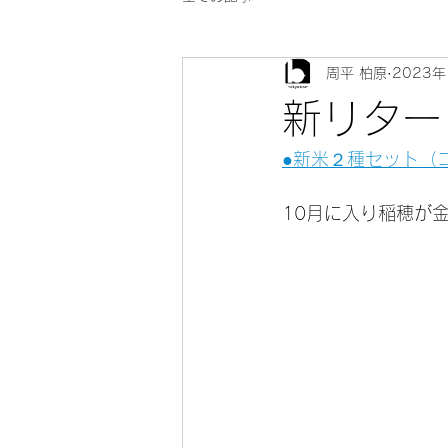
周平 柏原
2023年
新リター
●新米２種セット（
10月に入り稲穂が