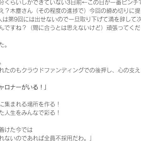
分くらいしかできていない3日前←この日が一番ピンチ
え？木塵さん（その程度の進捗で）今回の締め切りに提
人は第9回には出せないので一旦取り下げて満を辞して
んですね？（間に合うとは思えないけど）頑張ってくだ
た。
。
れたのもクラウドファンディングでの後押し、心の支え
ャロナーがいる！」
に集まれる場所を作る！
た人生をみんなで彩る！
着けた今では
れないのであれば全員不採用だわ。」