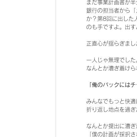
まだ事業計画書が半
銀行の担当者から「
か？第8回に出した
のも手ですよ。出す
正直心が揺らぎまし
一人じゃ無理でした
なんとか漕ぎ着けら
「俺のバックにはチ
みんなでもっと快適
折り返し地点を過ぎ
なんとか提出に漕ぎ
「僕の計画が採択さ