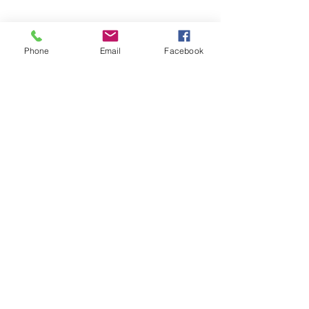
Phone
Email
Facebook
コメント
TSバッグ生産決定！
新商品追加「カッ
コメントを追加…
マット」