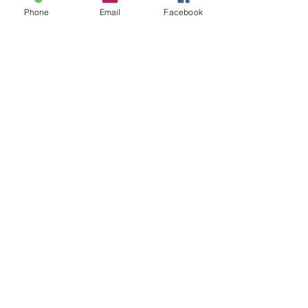
Phone
Email
Facebook
コメント
TSバッグ生産決定！
新商品追加「カッ
コメントを追加…
マット」
白馬バーチャロフセンター