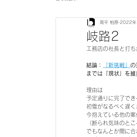
周平 柏原
2022年
岐路2
工務店の社長と打ち
結論：
「新挑戦」
の
までは「現状」を維
理由は
予定通りに完了でき
初雪がなるべく遅く
今抱えている他の案
（断られ気味のとこ
でもなんとか間に合