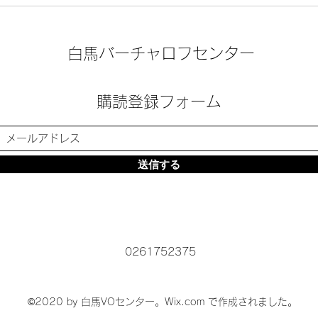
新商
ト」
白馬バーチャロフセンター
購読登録フォーム
送信する
0261752375
©2020 by 白馬VOセンター。Wix.com で作成されました。