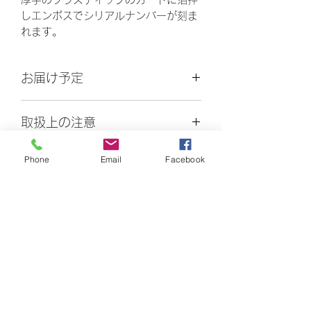
しエンボスでシリアルナンバーが刻ま
れます。
お届け予定
用意出来次第の発送になります。
取扱上の注意
裏面に直筆サインの上、宿泊精算時に
Phone
Email
Facebook
HVOC基金積立金額
ご提示ください。
宿泊代の20％をOFFします。
250,000円が基金に積み立てられま
す。
白馬バーチャロフセンター