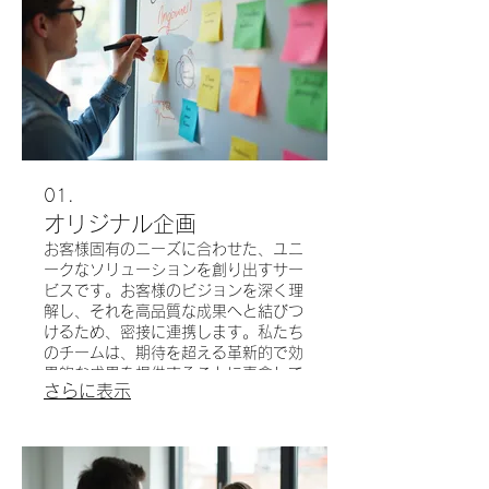
01.
オリジナル企画
お客様固有のニーズに合わせた、ユニ
ークなソリューションを創り出すサー
ビスです。お客様のビジョンを深く理
解し、それを高品質な成果へと結びつ
けるため、密接に連携します。私たち
のチームは、期待を超える革新的で効
果的な成果を提供することに専念して
さらに表示
います。専門知識で、お客様のカスタ
ムアイデアを実現しましょう。