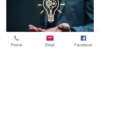
Phone
Email
Facebook
03.
専門家パッケージ
業界の専門家による、包括的なサポー
トパッケージです。お客様のビジネス
やプロジェクトの成功に向けて、戦略
的なアドバイスと実行支援を提供しま
す。最新の知見と経験に基づいたイン
サイトで、課題解決と成長を促進しま
す。このパッケージで、確かな専門知
さらに表示
識の価値を実感してください。
白馬バーチャロフセンター