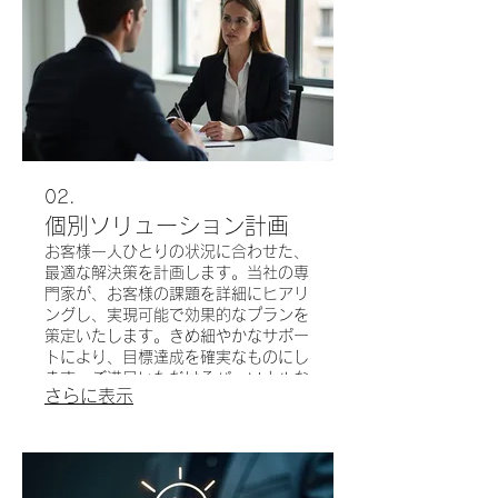
02.
個別ソリューション計画
お客様一人ひとりの状況に合わせた、
最適な解決策を計画します。当社の専
門家が、お客様の課題を詳細にヒアリ
ングし、実現可能で効果的なプランを
策定いたします。きめ細やかなサポー
トにより、目標達成を確実なものにし
ます。ご満足いただけるパーソナルな
さらに表示
プランニングをご提供します。