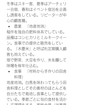
冬季はスキー客、夏季はアーチェリ
ー合宿、春秋はイベント宿泊を企画
し誘客をしている。リピーターが中
心の顧客層。
農業　「地産地消」
稲作を独自の肥料体系でしている。
品種はコシヒカリとミルキークイー
ン。食事での提供と販売をしてい
る。「木塵米」と呼ばれ定期購入顧
客も抱えている。
畑で野菜、大豆を作り、米を醸して
味噌を毎年仕込む。
食事　「材料から手作りの田舎
料理」
地産地消。白馬を味わってもらう田
舎料理としてその素材のほとんどを
自分たちで栽培し食事として提供し
ている。季節ごとに旬の食材を活か
して調理をする。家族全員（従業員