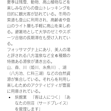
夏季は残雪、動物、高山植物などを
楽しみながらの登山トレッキングを
目的に観光客が訪れている。冬用の
索道も登山に利用され、高齢者や登
山のライト層も手軽に高山を楽しめ
る。避暑地として大学のゼミやスポ
ーツ合宿の長期滞在も受け入れてい
る。
フォッサマグナ上にあり、美人の湯
と評される八方温泉など全６種類の
特徴ある源泉が湧き出る。
山、森、川（姫川、糸魚川）、湖
（八方池、仁科三湖）などの自然資
源が集合している。それらを利用し
楽しむためのアクティビティが豊富
に用意されている。
旅館業　「客は人につく」「あ
なたの別荘（サードプレイス）
を管理します」