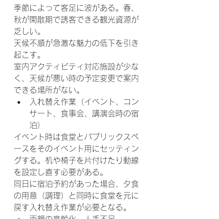
季節によって客足に波がある。春、
秋が閑散期で誘客できる観光資源が
乏しい。
天候不順が急激な魅力の低下を引き
起こす。
室内アクティビティ対応施設が少な
く、天候が悪い時の予定変更で案内
できる場所がない。
入れ替え作業（イベント、コン
サート、食事会、講演会時の宿
泊）
イベント時は食堂とパブリックスペ
ースをそのイベント用にセッティン
グする。机や椅子を片付けたり動線
を設定し直す必要がある。
同日に宿泊予約があった場合、夕食
の用意（調理）と同時に食堂を元に
戻す入れ替え作業が必要となる。
両親の高齢化　人手不足