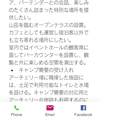
ア、バーテンダーとの会話、楽しみ
のたくさん詰まった特別な場所を提
供したい。
山岳を臨むオープンテラスの設置。
カフェとしても運営し宿泊客以外で
も立ち寄れる場所にしたい。
室内ではイベントホールの観客席に
面してバーカウンターを設置し、観
覧と共に楽しめる空間を演出する。
キャンプ需要の受け入れ
アーチェリー場に隣接した施設に
は、土足で利用可能なトイレと水場
を設ける。キャンプ需要の対応用と
アーチェリー合宿時も利用するのに
便利である。現状は旅館に上がっ
Phone
Email
Facebook
て、中のトイレを利用する形となっ
ている。水分補給も都合がいい。
プライベート空間の利用
バーチャロン部屋とプラモデル塗装