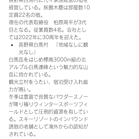
経営している。旅館木塵は部屋数10
定員22名の宿。
現在の代表取締役　柏原周平が3代
目となる。従業員数4名。会社とし
ては2022年に30周年を迎えた。
長野県白馬村　「地域なしに観
光なし」
白馬岳をはじめ標高3000m級の北
アルプル白馬連峰という魅力的な山
岳に抱かれている。
観光立村をうたい、宿泊受け入れ能
力が高い。
冬季は豊富で良質なパウダースノー
が降り積りウィンタースポーツフィ
ールドとして圧倒的資源を有してい
る。スキーリゾートのインバウンド
誘致の老舗として海外からの認知が
されている。