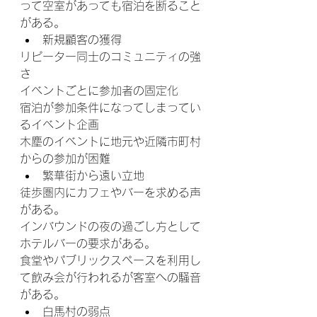
って空室があっても宿泊を断ること
がある。
新規顧客の獲得
リピーター同士のコミュニティの強
さ
イベントごとに参加者の固定化
宿泊が参加条件になってしまってい
るイベント企画
木塵のイベントに地元や近隣市町村
からの参加が困難
繁華街から遠い立地
徒歩圏内にカフェやバーを求める声
がある。
インバウンドの夜の過ごし方として
ホテルバーの要求がある。
食堂やパブリックスペースを利用し
て飲み会が行われるが客室への騒音
がある。
白馬村の弱点