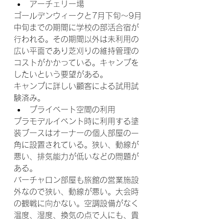
アーチェリー場
ゴールデンウィークと7月下旬～9月
中旬までの期間に学校の部活合宿が
行われる。その期間以外は未利用の
広い平面であり芝刈りの維持管理の
コストがかかっている。キャンプを
したいという要望がある。
キャンプに詳しい顧客による試用試
験済み。
プライベート空間の利用
プラモデルイベント時に利用する塗
装ブースはオーナーの個人部屋の一
角に設置されている。狭い、動線が
悪い、排気能力が低いなどの問題が
ある。
バーチャロン部屋も旅館の営業施設
外なので狭い、動線が悪い。大会時
の観戦に向かない。空調設備がなく
温度、湿度、換気の点で人にも、貴