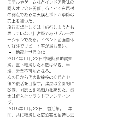
モデルやゲームなどインドア趣味の
同人オフ会を開催することで白馬村
の弱点である悪天候とボトム季節の
売上を補った。
旅行市場としては「旅行しようとも
思っていない」客層でありブルーオ
ーシャンである。イベント企画自体
が好評でリピート率が最も高い。
地震と世代交代
2014年11月22日神城断層地震発
災。直下罹災した木塵は傾き、半
壊。営業不可能となる。
次の日から代表取締役の交代と1年
後の復活を目指す。建屋は全面的に
改修。耐震と断熱能力を高めた。資
金は借入とクラウドファンディン
グ。
2015年11月22日、復活祭。一年
前、共に罹災した宿泊客を招待し営