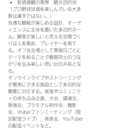
新価値観の寄席　観光目的地
「プロ野球球場を楽しんでいる大多
数は選手ではない。」
快適な観戦が楽しめる設計、オーデ
ィエンスに主体を置いた多目的ホー
ル。観客が楽しいと思える空間づく
りは人を集め、プレイヤーを育て
る。オフ会会場として開催日ごとに
テーマを絞ることで観客同士のつな
がりを生み楽しい思い出の共有とな
る。
オンラインライブやストリーミング
が簡単にできる施設として多目的な
需要に対応する。家族やコミュニテ
ィの持ち込み企画、大会、講演会、
勉強会、プラモデル制作会、撮影
会、Vtuberファンミーティング（限
定配信ライブ）、発表会、YouTuber
の配信イベントなど。