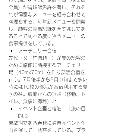
全員）が調理師免許を有し、それぞ
れが得意なメニューを組み合わせて
料理をする。毎年新メニューを開発
し、顧客の食事記録を全て残してあ
ることで訪れる度に違うメニューの
食事提供をしている。
アーチェリー合宿　
先代（父：柏原順一）が夏の誘客の
ために旅館に隣接するアーチェリー
場（40mx70m）を作り部活合宿を
行う。7月後半から9月中旬まで多い
時には10校の部活が合宿利用する夏
季の柱。旅館からの近さ（移動、ト
イレ、食事に有利）と
イベント企画と宿泊　「旅の目
的地」
閑散期である春秋に独自イベント企
画を催して、誘客をしている。プラ