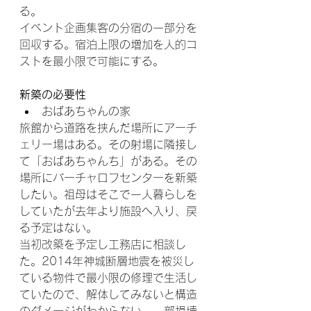
る。
イベント企画集客の分宿の一部分を
回収する。宿泊上限の増加を人的コ
ストを最小限で可能にする。 
新築の必要性
おばあちゃんの家
旅館から道路を挟んだ場所にアーチ
ェリー場はある。その射場に隣接し
て「おばあちゃんち」がある。その
場所にバーチャロフセンターを新築
したい。祖母はそこで一人暮らしを
していたが去年より施設へ入り、戻
る予定はない。
当初改築を予定し工務店に相談し
た。2014年神城断層地震を被災し
ている物件で最小限の修理で生活し
ていたので、解体してみないと構造
のダメージがわからない。一部損壊