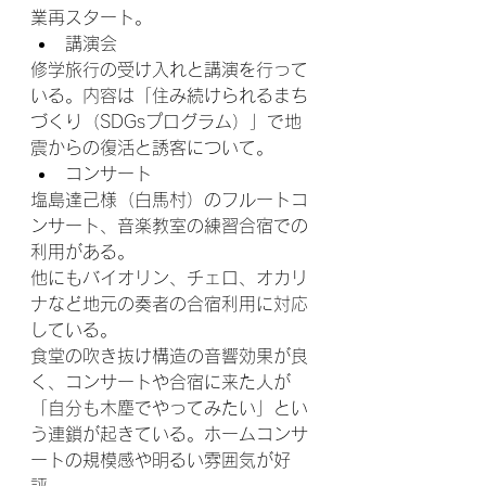
業再スタート。
講演会
修学旅行の受け入れと講演を行って
いる。内容は「住み続けられるまち
づくり（SDGsプログラム）」で地
震からの復活と誘客について。
コンサート
塩島達己様（白馬村）のフルートコ
ンサート、音楽教室の練習合宿での
利用がある。
他にもバイオリン、チェロ、オカリ
ナなど地元の奏者の合宿利用に対応
している。
食堂の吹き抜け構造の音響効果が良
く、コンサートや合宿に来た人が
「自分も木塵でやってみたい」とい
う連鎖が起きている。ホームコンサ
ートの規模感や明るい雰囲気が好
評。