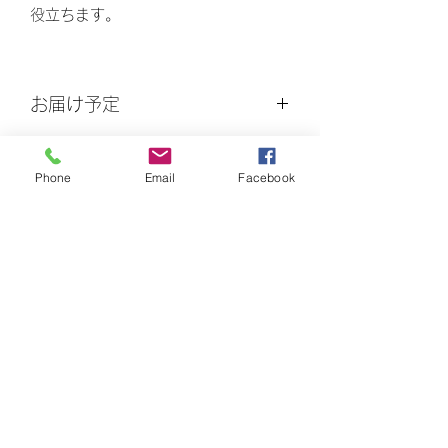
役立ちます。
お届け予定
用意出来次第の発送になります。
SDGs HVOC基金
Phone
Email
Facebook
500円が基金に積み立てられます。
白馬バーチャロフセンター
購読登録フォーム