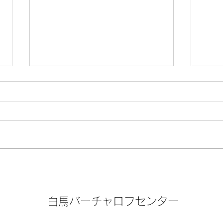
TSバッグ生産決定！
新商
ト」
白馬バーチャロフセンター