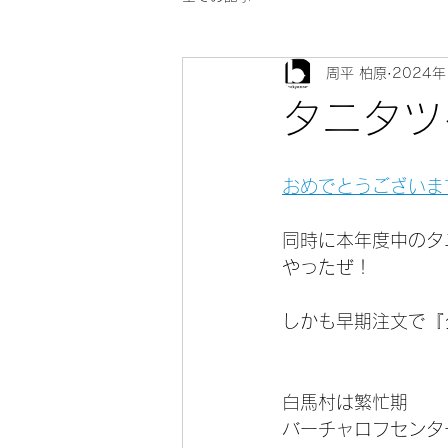
周平 柏原
2024年
タニタツ
おめでとうございま
同時に本年度中のタ
やったぜ！
しかも早期注文で『
白馬村は繁忙期
バーチャロフセンタ