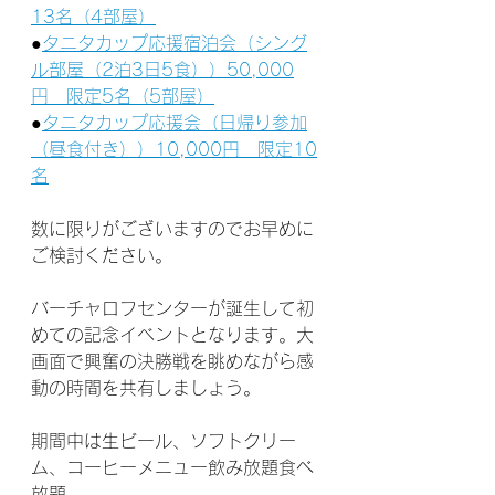
13名（4部屋）
●
タニタカップ応援宿泊会（シング
ル部屋
（2泊3日5食）
）50,000
円　限定5名（5部屋）
●
タニタカップ応援会（日帰り参加
（昼食付き））10,000円　限定10
名
数に限りがございますのでお早めに
ご検討ください。
バーチャロフセンターが誕生して初
めての記念イベントとなります。大
画面で興奮の決勝戦を眺めながら感
動の時間を共有しましょう。
期間中は生ビール、ソフトクリー
ム、コーヒーメニュー飲み放題食べ
放題。