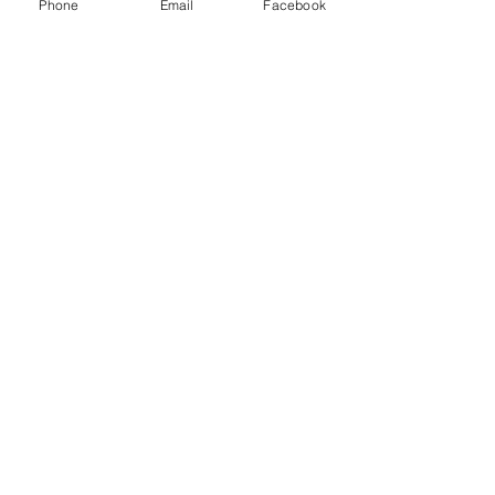
Phone
Email
Facebook
コメント
TSバッグ生産決定！
新商品追加「カッ
コメントを追加…
マット」
白馬バーチャロフセンター