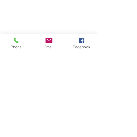
Phone
Email
Facebook
コメント
TSバッグ生産決定！
新商品追加「カッ
コメントを追加…
マット」